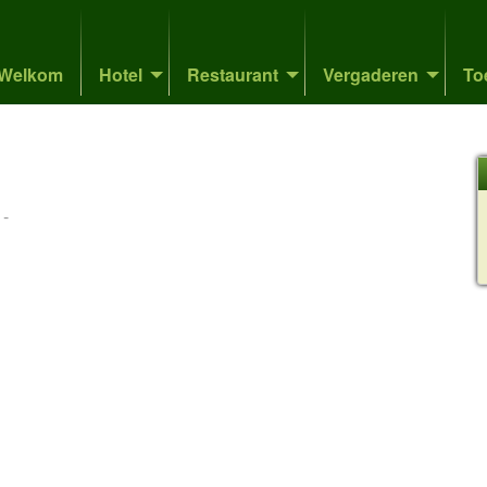
Welkom
Hotel
Restaurant
Vergaderen
To
-