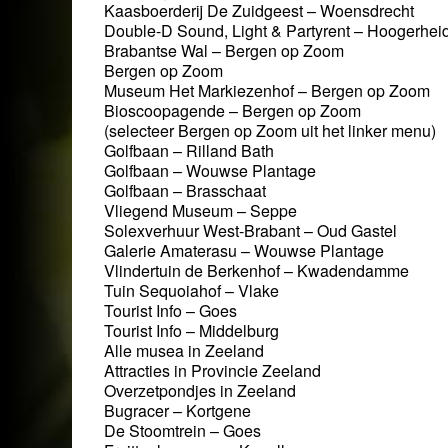
Kaasboerderij De Zuidgeest – Woensdrecht
Double-D Sound, Light & Partyrent – Hoogerhei
Brabantse Wal – Bergen op Zoom
Bergen op Zoom
Museum Het Markiezenhof – Bergen op Zoom
Bioscoopagende – Bergen op Zoom
(selecteer Bergen op Zoom uit het linker menu)
Golfbaan – Rilland Bath
Golfbaan – Wouwse Plantage
Golfbaan – Brasschaat
Vliegend Museum – Seppe
Solexverhuur West-Brabant – Oud Gastel
Galerie Amaterasu – Wouwse Plantage
Vlindertuin de Berkenhof – Kwadendamme
Tuin Sequoiahof – Vlake
Tourist Info – Goes
Tourist Info – Middelburg
Alle musea in Zeeland
Attracties in Provincie Zeeland
Overzetpondjes in Zeeland
Bugracer – Kortgene
De Stoomtrein – Goes