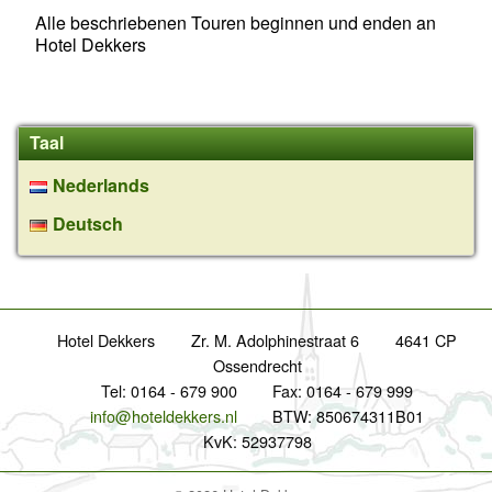
Alle beschriebenen Touren beginnen und enden an
Hotel Dekkers
Taal
Nederlands
Deutsch
Hotel Dekkers
Zr. M. Adolphinestraat 6
4641 CP
Ossendrecht
Tel: 0164 - 679 900
Fax: 0164 - 679 999
info@hoteldekkers.nl
BTW: 850674311B01
KvK: 52937798